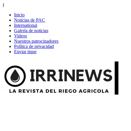
}
Inicio
Noticias de PAC
International
Galería de noticias
Videos
Nuestros patrocinadores
Política de privacidad
Enviar tique