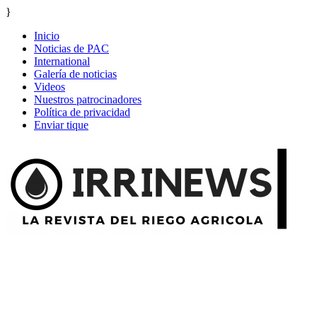
}
Inicio
Noticias de PAC
International
Galería de noticias
Videos
Nuestros patrocinadores
Política de privacidad
Enviar tique