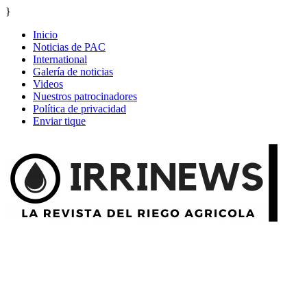
}
Inicio
Noticias de PAC
International
Galería de noticias
Videos
Nuestros patrocinadores
Política de privacidad
Enviar tique