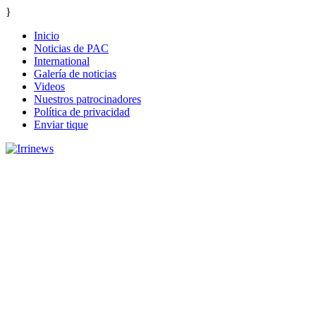
}
Inicio
Noticias de PAC
International
Galería de noticias
Videos
Nuestros patrocinadores
Política de privacidad
Enviar tique