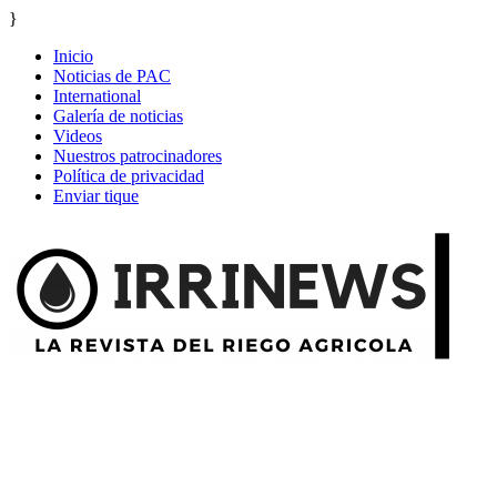
}
Inicio
Noticias de PAC
International
Galería de noticias
Videos
Nuestros patrocinadores
Política de privacidad
Enviar tique