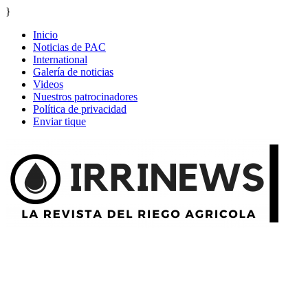
}
Inicio
Noticias de PAC
International
Galería de noticias
Videos
Nuestros patrocinadores
Política de privacidad
Enviar tique