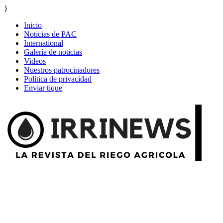
}
Inicio
Noticias de PAC
International
Galería de noticias
Videos
Nuestros patrocinadores
Política de privacidad
Enviar tique