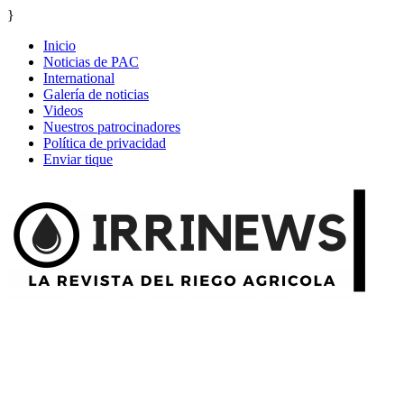
}
Inicio
Noticias de PAC
International
Galería de noticias
Videos
Nuestros patrocinadores
Política de privacidad
Enviar tique