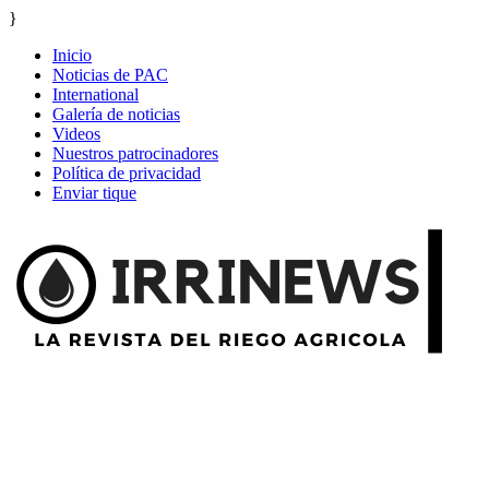
}
Inicio
Noticias de PAC
International
Galería de noticias
Videos
Nuestros patrocinadores
Política de privacidad
Enviar tique