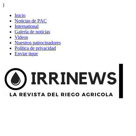
}
Inicio
Noticias de PAC
International
Galería de noticias
Videos
Nuestros patrocinadores
Política de privacidad
Enviar tique