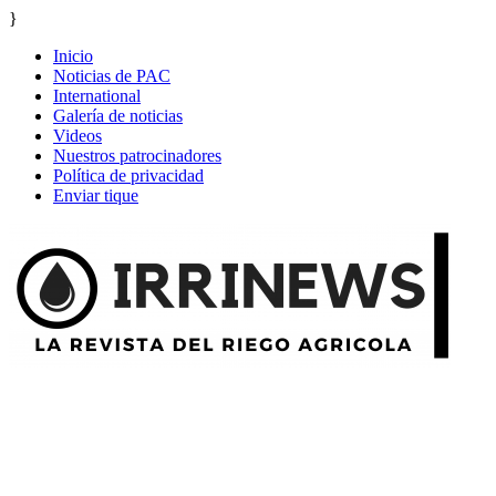
}
Inicio
Noticias de PAC
International
Galería de noticias
Videos
Nuestros patrocinadores
Política de privacidad
Enviar tique