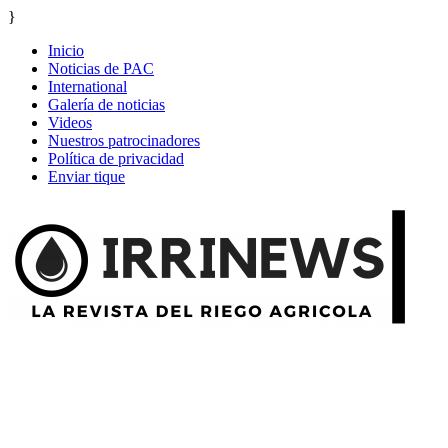
}
Inicio
Noticias de PAC
International
Galería de noticias
Videos
Nuestros patrocinadores
Política de privacidad
Enviar tique