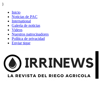
}
Inicio
Noticias de PAC
International
Galería de noticias
Videos
Nuestros patrocinadores
Política de privacidad
Enviar tique