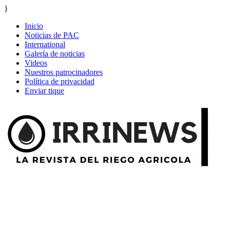
}
Inicio
Noticias de PAC
International
Galería de noticias
Videos
Nuestros patrocinadores
Política de privacidad
Enviar tique