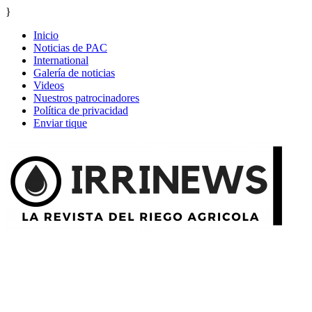
}
Inicio
Noticias de PAC
International
Galería de noticias
Videos
Nuestros patrocinadores
Política de privacidad
Enviar tique