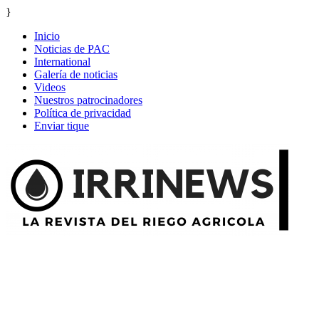
}
Inicio
Noticias de PAC
International
Galería de noticias
Videos
Nuestros patrocinadores
Política de privacidad
Enviar tique