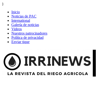
}
Inicio
Noticias de PAC
International
Galería de noticias
Videos
Nuestros patrocinadores
Política de privacidad
Enviar tique