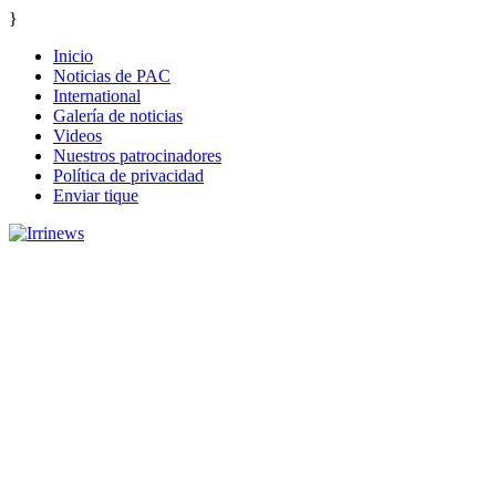
}
Inicio
Noticias de PAC
International
Galería de noticias
Videos
Nuestros patrocinadores
Política de privacidad
Enviar tique