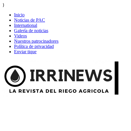
}
Inicio
Noticias de PAC
International
Galería de noticias
Videos
Nuestros patrocinadores
Política de privacidad
Enviar tique