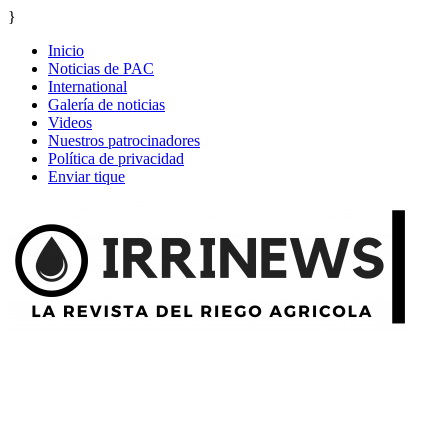
}
Inicio
Noticias de PAC
International
Galería de noticias
Videos
Nuestros patrocinadores
Política de privacidad
Enviar tique