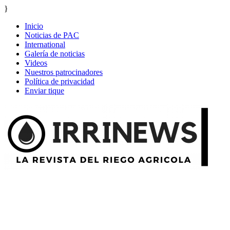
}
Inicio
Noticias de PAC
International
Galería de noticias
Videos
Nuestros patrocinadores
Política de privacidad
Enviar tique