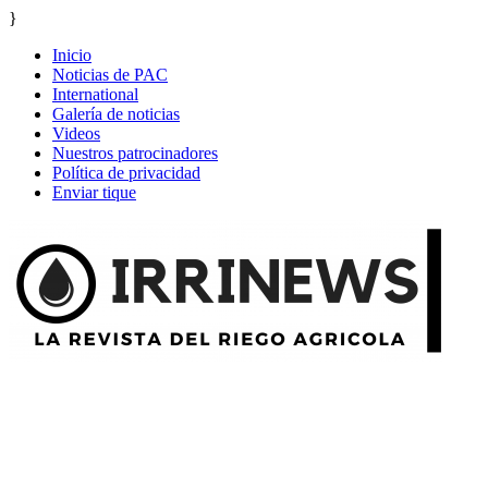
}
Inicio
Noticias de PAC
International
Galería de noticias
Videos
Nuestros patrocinadores
Política de privacidad
Enviar tique