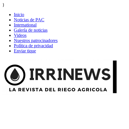
}
Inicio
Noticias de PAC
International
Galería de noticias
Videos
Nuestros patrocinadores
Política de privacidad
Enviar tique