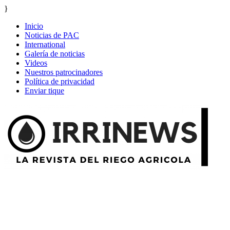
}
Inicio
Noticias de PAC
International
Galería de noticias
Videos
Nuestros patrocinadores
Política de privacidad
Enviar tique