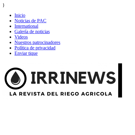
}
Inicio
Noticias de PAC
International
Galería de noticias
Videos
Nuestros patrocinadores
Política de privacidad
Enviar tique