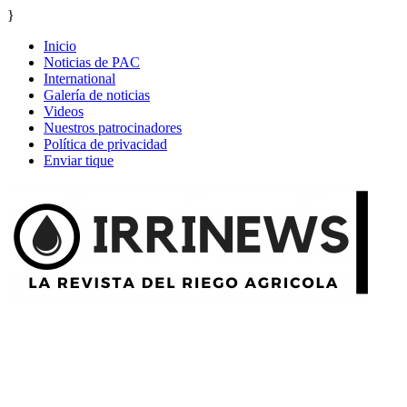
}
Inicio
Noticias de PAC
International
Galería de noticias
Videos
Nuestros patrocinadores
Política de privacidad
Enviar tique