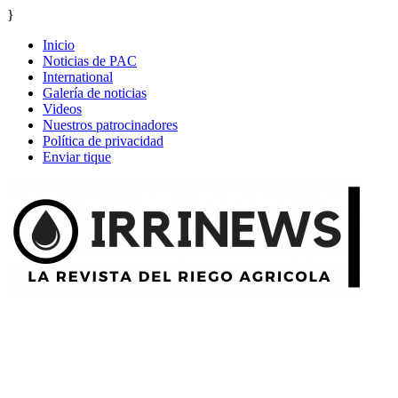
}
Inicio
Noticias de PAC
International
Galería de noticias
Videos
Nuestros patrocinadores
Política de privacidad
Enviar tique