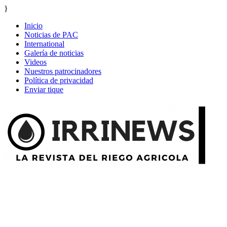
}
Inicio
Noticias de PAC
International
Galería de noticias
Videos
Nuestros patrocinadores
Política de privacidad
Enviar tique