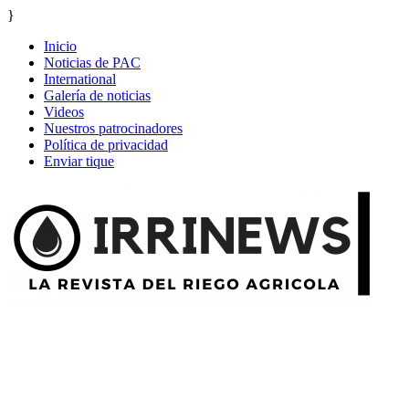
}
Inicio
Noticias de PAC
International
Galería de noticias
Videos
Nuestros patrocinadores
Política de privacidad
Enviar tique