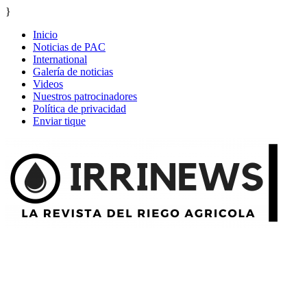
}
Inicio
Noticias de PAC
International
Galería de noticias
Videos
Nuestros patrocinadores
Política de privacidad
Enviar tique