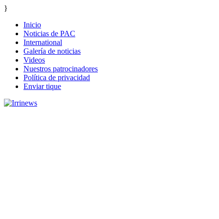
}
Inicio
Noticias de PAC
International
Galería de noticias
Videos
Nuestros patrocinadores
Política de privacidad
Enviar tique