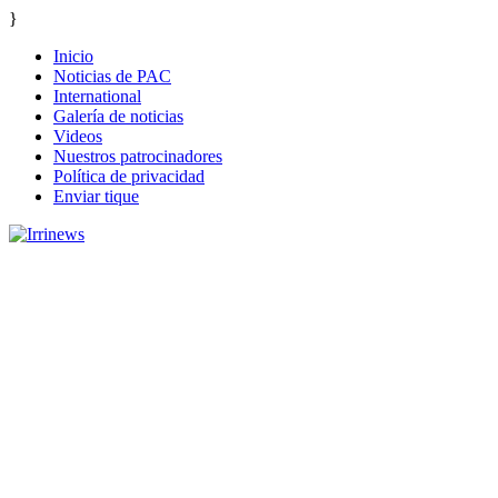
}
Inicio
Noticias de PAC
International
Galería de noticias
Videos
Nuestros patrocinadores
Política de privacidad
Enviar tique