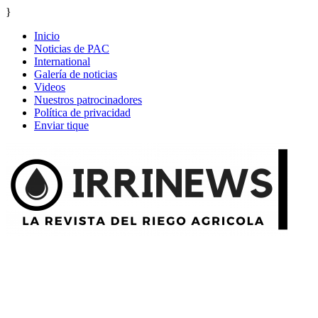
}
Inicio
Noticias de PAC
International
Galería de noticias
Videos
Nuestros patrocinadores
Política de privacidad
Enviar tique