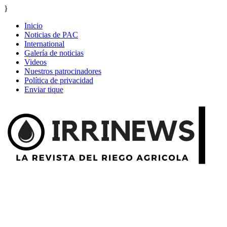
}
Inicio
Noticias de PAC
International
Galería de noticias
Videos
Nuestros patrocinadores
Política de privacidad
Enviar tique