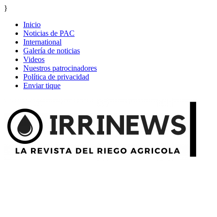
}
Inicio
Noticias de PAC
International
Galería de noticias
Videos
Nuestros patrocinadores
Política de privacidad
Enviar tique