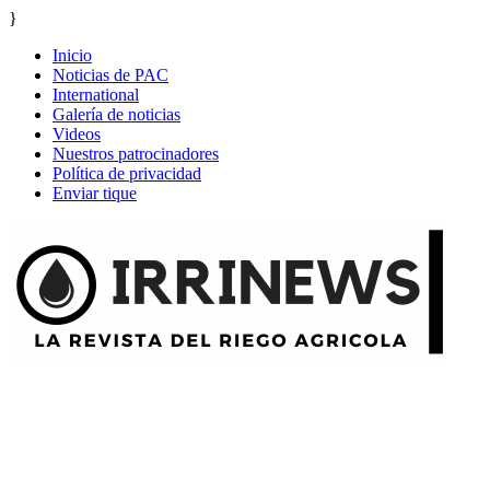
}
Inicio
Noticias de PAC
International
Galería de noticias
Videos
Nuestros patrocinadores
Política de privacidad
Enviar tique