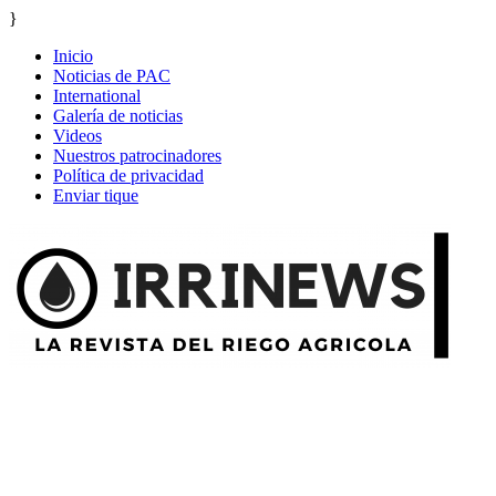
}
Inicio
Noticias de PAC
International
Galería de noticias
Videos
Nuestros patrocinadores
Política de privacidad
Enviar tique