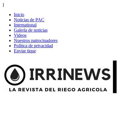
}
Inicio
Noticias de PAC
International
Galería de noticias
Videos
Nuestros patrocinadores
Política de privacidad
Enviar tique