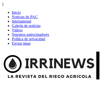
}
Inicio
Noticias de PAC
International
Galería de noticias
Videos
Nuestros patrocinadores
Política de privacidad
Enviar tique