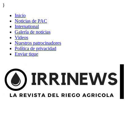
}
Inicio
Noticias de PAC
International
Galería de noticias
Videos
Nuestros patrocinadores
Política de privacidad
Enviar tique