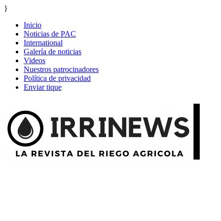
}
Inicio
Noticias de PAC
International
Galería de noticias
Videos
Nuestros patrocinadores
Política de privacidad
Enviar tique