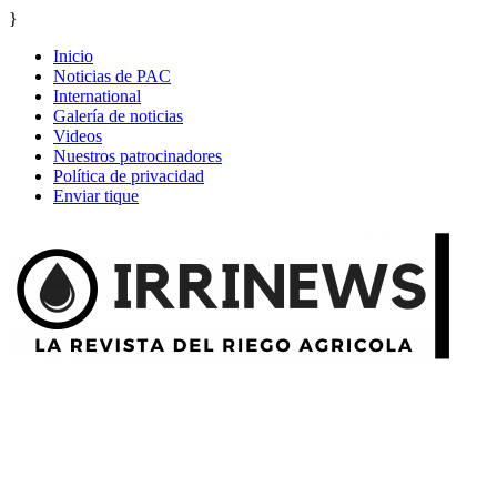
}
Inicio
Noticias de PAC
International
Galería de noticias
Videos
Nuestros patrocinadores
Política de privacidad
Enviar tique