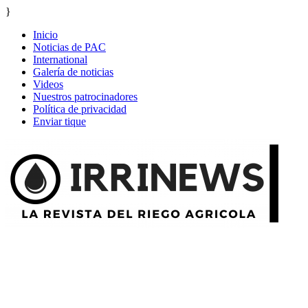
}
Inicio
Noticias de PAC
International
Galería de noticias
Videos
Nuestros patrocinadores
Política de privacidad
Enviar tique