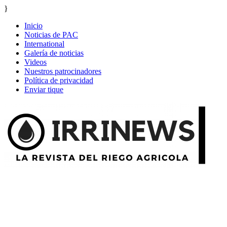
}
Inicio
Noticias de PAC
International
Galería de noticias
Videos
Nuestros patrocinadores
Política de privacidad
Enviar tique