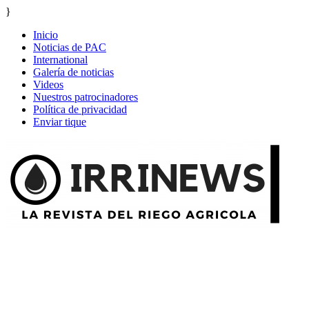
}
Inicio
Noticias de PAC
International
Galería de noticias
Videos
Nuestros patrocinadores
Política de privacidad
Enviar tique