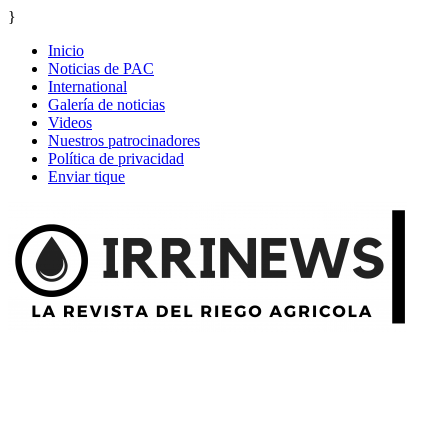
}
Inicio
Noticias de PAC
International
Galería de noticias
Videos
Nuestros patrocinadores
Política de privacidad
Enviar tique