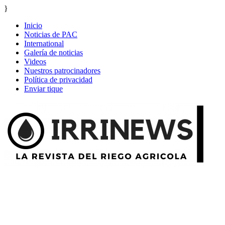
}
Inicio
Noticias de PAC
International
Galería de noticias
Videos
Nuestros patrocinadores
Política de privacidad
Enviar tique