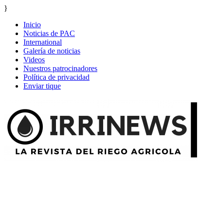
}
Inicio
Noticias de PAC
International
Galería de noticias
Videos
Nuestros patrocinadores
Política de privacidad
Enviar tique