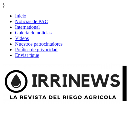
}
Inicio
Noticias de PAC
International
Galería de noticias
Videos
Nuestros patrocinadores
Política de privacidad
Enviar tique