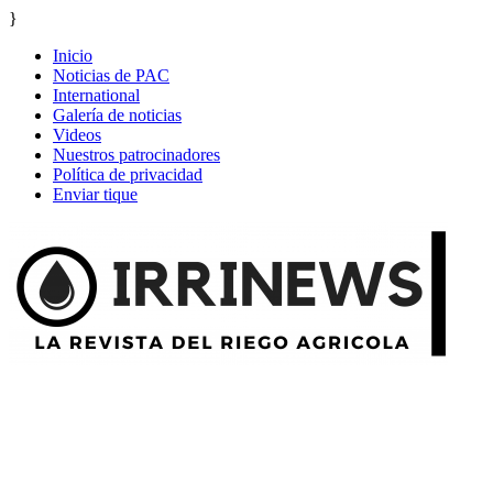
}
Inicio
Noticias de PAC
International
Galería de noticias
Videos
Nuestros patrocinadores
Política de privacidad
Enviar tique